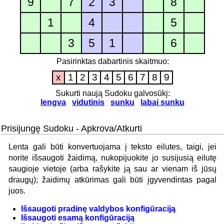
9
7
2
3
8
1
4
5
3
5
1
6
Pasirinktas dabartinis skaitmuo:
x
1
2
3
4
5
6
7
8
9
Sukurti naują Sudoku galvosūkį:
lengva
vidutinis
sunku
labai sunku
Prisijungę Sudoku - Apkrova/Atkurti
Lenta gali būti konvertuojama į teksto eilutes, taigi, jei
norite išsaugoti žaidimą, nukopijuokite jo susijusią eilutę
saugioje vietoje (arba rašykite ją sau ar vienam iš jūsų
draugų); žaidimų atkūrimas gali būti įgyvendintas pagal
juos.
Išsaugoti pradinę valdybos konfigūraciją
Išsaugoti esamą konfigūraciją