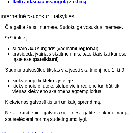
Įkelti anksčiau išsaugotą žaidimą
Internetinė “Sudoku” - taisyklės
Čia galite žaisti internete, Sudoku galvosūkius internete.
9x9 tinklelį
sudaro 3x3 subgrids (vadinami
regionai
)
prasideda įvairiais skaitmenimis, pateiktais kai kuriose
ląstelėse (
pateikiami
)
Sudoku galvosūkio tikslas yra įvesti skaitmenį nuo 1 iki 9
kiekvienoje tinklelio ląstelėje
kiekvienoje eilutėje, stulpelyje ir regione turi būti tik
vienas kiekvieno skaitmens egzempliorius
Kiekvienas galvosūkis turi unikalų sprendimą.
Nėra kasdienių galvosūkių, nes galite sukurti naują
spustelėdami norimą sudėtingumo lygį.