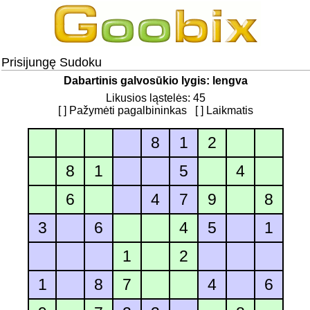
Prisijungę Sudoku
Dabartinis galvosūkio lygis: lengva
Likusios ląstelės: 45
[ ] Pažymėti pagalbininkas
[ ] Laikmatis
8
1
2
8
1
5
4
6
4
7
9
8
3
6
4
5
1
1
2
1
8
7
4
6