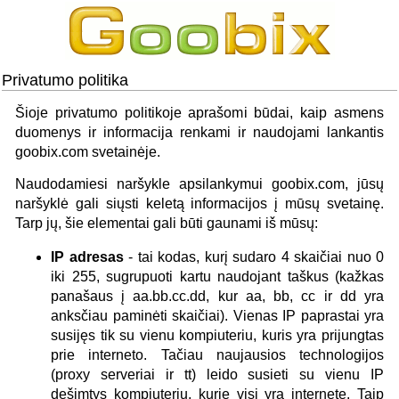
Privatumo politika
Šioje privatumo politikoje aprašomi būdai, kaip asmens
duomenys ir informacija renkami ir naudojami lankantis
goobix.com svetainėje.
Naudodamiesi naršykle apsilankymui goobix.com, jūsų
naršyklė gali siųsti keletą informacijos į mūsų svetainę.
Tarp jų, šie elementai gali būti gaunami iš mūsų:
IP adresas
- tai kodas, kurį sudaro 4 skaičiai nuo 0
iki 255, sugrupuoti kartu naudojant taškus (kažkas
panašaus į aa.bb.cc.dd, kur aa, bb, cc ir dd yra
anksčiau paminėti skaičiai). Vienas IP paprastai yra
susijęs tik su vienu kompiuteriu, kuris yra prijungtas
prie interneto. Tačiau naujausios technologijos
(proxy serveriai ir tt) leido susieti su vienu IP
dešimtys kompiuterių, kurie visi yra internete. Taip