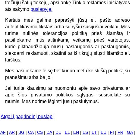
trečiųjų šalių tiekėjų, apsilankę Tinklo reklamos iniciatyvos
atsisakymo
puslapyje.
Kartais mes galime paprašyti jūsų el. pašto adreso
autentifikavimo tikslais arba su ryšiu susijusiai veiklai. Mes
turime nulinės tolerancijos politiką prieš šlamštą ir
pasiliekame imtis atitinkamų veiksmų prieš vartotojus,
kurie piktnaudžiauja mūsų paslaugomis ar paslaugomis,
siekdami reklamuoti, skatinti ar iš tikrųjų siųsti šlamšto el.
laiškus.
Mes pasiliekame teisę bet kuriuo metu keisti šią politiką su
pranešimu arba be jo.
Jei turite klausimų ar nuomonių apie savo privatumą ar
apie šios privatumo politikos sąlygas, susisiekite su
mumis. Mes norime išgirsti jūsų pasiūlymus.
Atgal į pagrindinį puslapį
AF
|
AR
|
BG
|
CA
|
CS
|
DA
|
DE
|
EL
|
EN
|
ES
|
ET
|
EU
|
FI
|
FR
|
GA
|