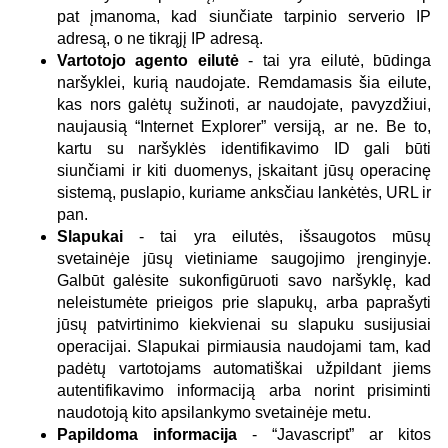
pat įmanoma, kad siunčiate tarpinio serverio IP
adresą, o ne tikrąjį IP adresą.
Vartotojo agento eilutė
- tai yra eilutė, būdinga
naršyklei, kurią naudojate. Remdamasis šia eilute,
kas nors galėtų sužinoti, ar naudojate, pavyzdžiui,
naujausią “Internet Explorer” versiją, ar ne. Be to,
kartu su naršyklės identifikavimo ID gali būti
siunčiami ir kiti duomenys, įskaitant jūsų operacinę
sistemą, puslapio, kuriame anksčiau lankėtės, URL ir
pan.
Slapukai
- tai yra eilutės, išsaugotos mūsų
svetainėje jūsų vietiniame saugojimo įrenginyje.
Galbūt galėsite sukonfigūruoti savo naršyklę, kad
neleistumėte prieigos prie slapukų, arba paprašyti
jūsų patvirtinimo kiekvienai su slapuku susijusiai
operacijai. Slapukai pirmiausia naudojami tam, kad
padėtų vartotojams automatiškai užpildant jiems
autentifikavimo informaciją arba norint prisiminti
naudotoją kito apsilankymo svetainėje metu.
Papildoma informacija
- “Javascript” ar kitos