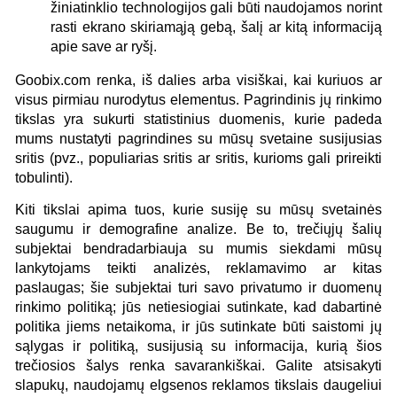
žiniatinklio technologijos gali būti naudojamos norint
rasti ekrano skiriamąją gebą, šalį ar kitą informaciją
apie save ar ryšį.
Goobix.com renka, iš dalies arba visiškai, kai kuriuos ar
visus pirmiau nurodytus elementus. Pagrindinis jų rinkimo
tikslas yra sukurti statistinius duomenis, kurie padeda
mums nustatyti pagrindines su mūsų svetaine susijusias
sritis (pvz., populiarias sritis ar sritis, kurioms gali prireikti
tobulinti).
Kiti tikslai apima tuos, kurie susiję su mūsų svetainės
saugumu ir demografine analize. Be to, trečiųjų šalių
subjektai bendradarbiauja su mumis siekdami mūsų
lankytojams teikti analizės, reklamavimo ar kitas
paslaugas; šie subjektai turi savo privatumo ir duomenų
rinkimo politiką; jūs netiesiogiai sutinkate, kad dabartinė
politika jiems netaikoma, ir jūs sutinkate būti saistomi jų
sąlygas ir politiką, susijusią su informacija, kurią šios
trečiosios šalys renka savarankiškai. Galite atsisakyti
slapukų, naudojamų elgsenos reklamos tikslais daugeliui