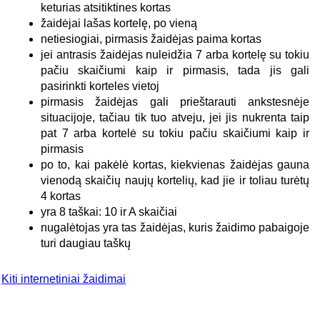
keturias atsitiktines kortas
žaidėjai lašas kortelę, po vieną
netiesiogiai, pirmasis žaidėjas paima kortas
jei antrasis žaidėjas nuleidžia 7 arba kortelę su tokiu
pačiu skaičiumi kaip ir pirmasis, tada jis gali
pasirinkti korteles vietoj
pirmasis žaidėjas gali prieštarauti ankstesnėje
situacijoje, tačiau tik tuo atveju, jei jis nukrenta taip
pat 7 arba kortelė su tokiu pačiu skaičiumi kaip ir
pirmasis
po to, kai pakėlė kortas, kiekvienas žaidėjas gauna
vienodą skaičių naujų kortelių, kad jie ir toliau turėtų
4 kortas
yra 8 taškai: 10 ir A skaičiai
nugalėtojas yra tas žaidėjas, kuris žaidimo pabaigoje
turi daugiau taškų
Kiti internetiniai žaidimai