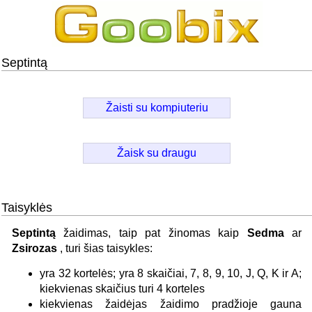
Septintą
Žaisti su kompiuteriu
Žaisk su draugu
Taisyklės
Septintą
žaidimas, taip pat žinomas kaip
Sedma
ar
Zsirozas
, turi šias taisykles:
yra 32 kortelės; yra 8 skaičiai, 7, 8, 9, 10, J, Q, K ir A;
kiekvienas skaičius turi 4 korteles
kiekvienas žaidėjas žaidimo pradžioje gauna