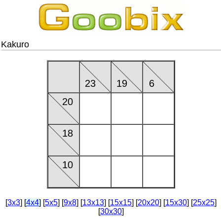
Kakuro
23
19
6
20
18
10
[
3x3
]
[
4x4
]
[
5x5
] [
9x8
] [
13x13
] [
15x15
] [
20x20
] [
15x30
] [
25x25
]
[
30x30
]